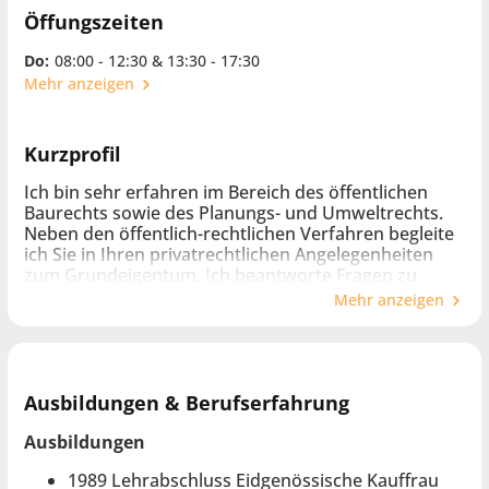
Öffungszeiten
Do:
08:00 - 12:30 & 13:30 - 17:30
Mehr anzeigen
Kurzprofil
Ich bin sehr erfahren im Bereich des öffentlichen
Baurechts sowie des Planungs- und Umweltrechts.
Neben den öffentlich-rechtlichen Verfahren begleite
ich Sie in Ihren privatrechtlichen Angelegenheiten
zum Grundeigentum. Ich beantworte Fragen zu
Dienstbarkeiten und Eigentumsrechten, kläre
Mehr anzeigen
Probleme bei baurechtlichen Verträgen und biete
Lösungen bei der Nachlassplanung. Zudem verfüge
ich über Erfahrung im Verwaltungsrecht. Ich berate
Privat- und Firmenkunden sowie Institutionen und
öffentlich-rechtliche Körperschaften.
Ausbildungen & Berufserfahrung
Ausbildungen
Ich bin zudem Präsidentin der
1989 Lehrabschluss Eidgenössische Kauffrau
Schätzungskommission III des Kantons Zürich und