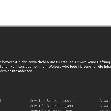
bezweckt nicht, anwaltlichen Rat zu erteilen. Es wird keine Haftung fü
stehen könnten, übernommen. Weiters wird jede Haftung für die Inha
ser Website anbieten.
l
Anwalt für Baurecht Lausanne
Anwalt
Anwalt für Baurecht Lugano
Anwalt 
Anwalt für Baurecht Luzern
Anwalt 