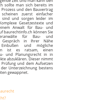
regende Zeit und man kann den
h sollte man sich bereits im
 Prozess und den Bauvertrag
scheinen zuerst einfacher
t sind und sorgen leider im
 Komplexe Gesetzestexte und
 einem Anwalt für Bau- und
f baurechtinfo.ch können Sie
eranwälte für Bau- und
n Gespräch in Ihrer Nähe
e Einbußen und mögliche
en ist es ratsam, einen
au- und Planungsrecht in in
kte abzuklären. Dieser nimmt
der Prüfung und dem Aufsetzen
i der Unterzeichnung bestens
eiten gewappnet.
Baurecht
cht?