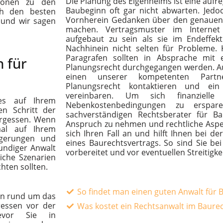
Die Planung des Eigenheims ist eine auf
tionen zu den
Baubeginn oft gar nicht abwarten. Jedoc
ch den besten
Vornherein Gedanken über den genauen
 und wir sagen
machen. Vertragsmuster im Internet 
aufgebaut zu sein als sie im Endeffek
Nachhinein nicht selten für Probleme.
Paragrafen sollten in Absprache mit
n für
Planungsrecht durchgegangen werden. Au
einen unserer kompetenten Partn
Planungsrecht kontaktieren und ei
vereinbaren. Um sich finanziell
ses auf Ihrem
Nebenkostenbedingungen zu erspar
en Schritt der
sachverständigen Rechtsberater für B
ergessen. Wenn
Anspruch zu nehmen und rechtliche Aspe
al auf Ihrem
sich Ihren Fall an und hilft Ihnen bei 
ögerungen und
eines Baurechtsvertrags. So sind Sie be
undiger Anwalt
vorbereitet und vor eventuellen Streitigk
iche Szenarien
chten sollten.
So findet man einen guten Anwalt für 
gen rund um das
ressen vor der
Was kostet ein Rechtsanwalt im Baure
evor Sie in