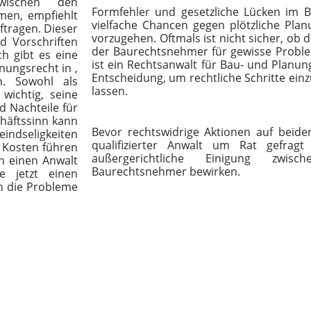
zwischen den
Formfehler und gesetzliche Lücken im B
men, empfiehlt
vielfache Chancen gegen plötzliche Pla
ftragen. Dieser
vorzugehen. Oftmals ist nicht sicher, ob
d Vorschriften
der Baurechtsnehmer für gewisse Problem
ch gibt es eine
ist ein Rechtsanwalt für Bau- und Planun
nungsrecht in ,
Entscheidung, um rechtliche Schritte einz
en.
Sowohl als
lassen.
wichtig, seine
d Nachteile für
chäftssinn kann
Bevor rechtswidrige Aktionen auf beiden
indseligkeiten
qualifizierter Anwalt um Rat gefrag
n Kosten führen
außergerichtliche Einigung zwis
h einen Anwalt
Baurechtsnehmer bewirken.
e jetzt einen
ch die Probleme