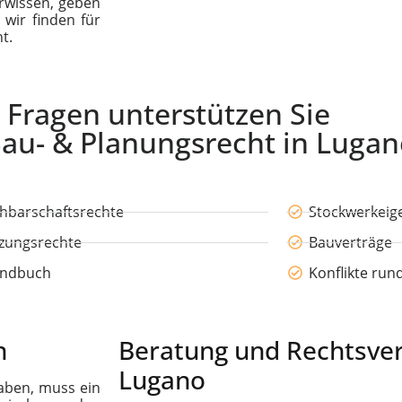
erwissen, geben
wir finden für
t.
 Fragen unterstützen Sie
Bau- & Planungsrecht in Luga
hbarschaftsrechte
Stockwerkei
zungsrechte
Bauverträge
ndbuch
Konflikte ru
n
Beratung und Rechtsver
Lugano
aben, muss ein