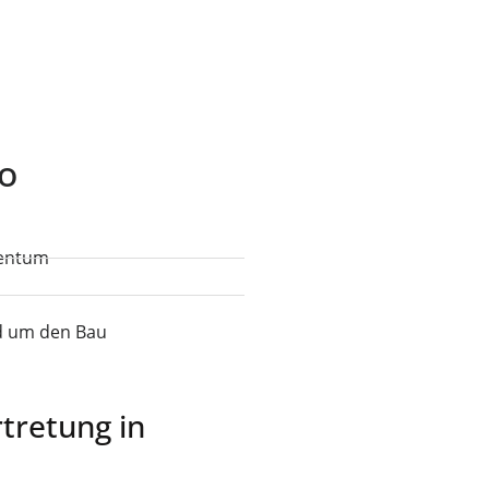
no
gentum
nd um den Bau
tretung in