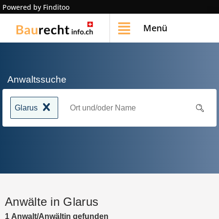
Powered by Finditoo
Menü
Anwaltssuche
Glarus
Anwälte in Glarus
1
Anwalt/Anwältin
gefunden