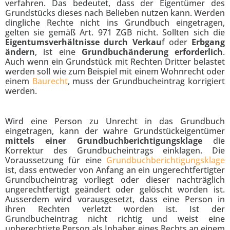
verfahren. Das bedeutet, dass der Eigentümer des
Grundstücks dieses nach Belieben nutzen kann. Werden
dingliche Rechte nicht ins Grundbuch eingetragen,
gelten sie gemäß Art. 971 ZGB nicht. Sollten sich die
Eigentumsverhältnisse durch Verkau
f oder
Erbgang
ändern
, ist eine
Grundbuchänderung erforderlich
.
Auch wenn ein Grundstück mit Rechten Dritter belastet
werden soll wie zum Beispiel mit einem Wohnrecht oder
einem
Baurecht
, muss der Grundbucheintrag korrigiert
werden.
Wird eine Person zu Unrecht in das Grundbuch
eingetragen, kann der wahre Grundstückeigentümer
mittels einer Grundbuchberichtigungsklage
die
Korrektur des Grundbucheintrags einklagen. Die
Voraussetzung für eine
Grundbuchberichtigungsklage
ist, dass entweder von Anfang an ein ungerechtfertigter
Grundbucheintrag vorliegt oder dieser nachträglich
ungerechtfertigt geändert oder gelöscht worden ist.
Ausserdem wird vorausgesetzt, dass eine Person in
ihren Rechten verletzt worden ist. Ist der
Grundbucheintrag nicht richtig und weist eine
unberechtigte Person als Inhaber eines Rechts an einem